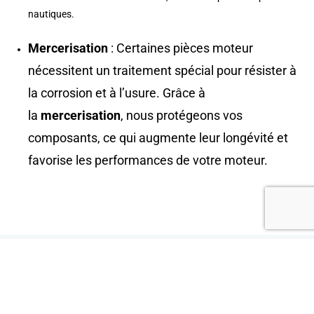
nautiques.
Mercerisation
: Certaines pièces moteur
nécessitent un traitement spécial pour résister à
la corrosion et à l’usure. Grâce à
la
mercerisation
, nous protégeons vos
composants, ce qui augmente leur longévité et
favorise les performances de votre moteur.
FAITES APPEL À SKIBOAT POUR L'ENTRETIEN DE
VOTRE BATEAU PRÈS DE BINCHE
Confiez-nous votre bateau et profitez de l’expertise de nos
professionnels pour un
entretien complet
, une
maintenance